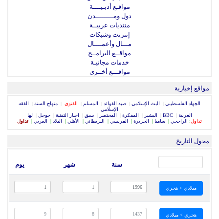
مواقـع أدبـيــــة
دول ومـــــــــدن
منتديات عربيــة
إنترنت وشبكات
مـــال وأعمــــال
مواقــع البرامــج
خدمات مجانيـة
مواقـــع أخــرى
مواقع إخبارية
الجهاد الفلسطيني
|
البث الإسلامي
|
صيد الفوائد
|
المسلم
|
الفتوى
|
منهاج السنة
|
الفقه
الإسلامي
العربية
|
BBC
|
البشير
|
المفكرة
|
المختصر
|
سبق
|
اخبار التقنية
|
جوجل
|
لها
تداول
:
الراجحي
|
سامبا
|
الجزيرة
|
الفرنسي
|
البريطاني
|
الأهلي
|
البلاد
|
العربي
|
تداول
محول التاريخ
سنة
شهر
يوم