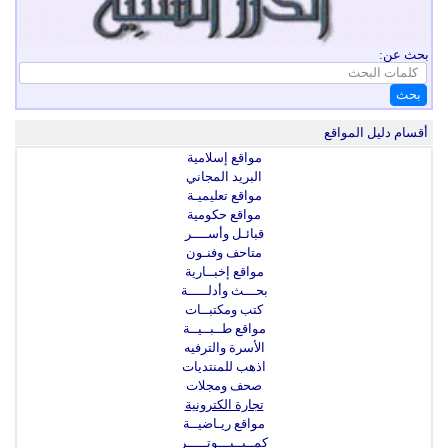
بحث عن:
بحث
أقسام دليل المواقع
مواقع إسلامية
البريد المجاني
مواقع تعليميـة
مواقع حكومية
قبائـل وأســــر
متاحف وفنـون
مواقع إخبــارية
بحـــث وأدلـــــة
كتب ومكتبــات
مواقع طــبــيــة
الأسرة والترفيه
اذهب للمنتديات
صحف ومجلات
تجارة الكترونية
مواقع ريـاضيــة
كمــبــيـــوتـــــر