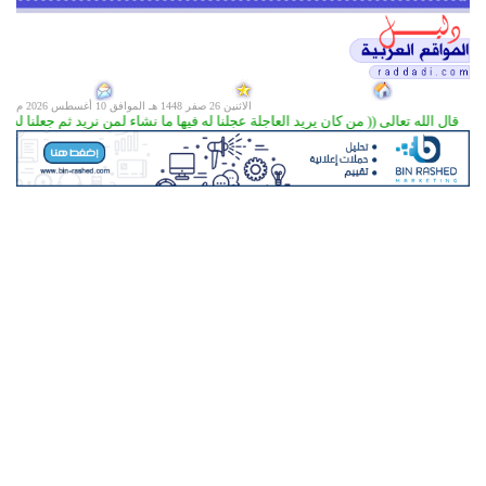
الاثنين 26 صفر 1448 هـ الموافق
10 أغسطس 2026 م
قال الله تعالى (( من كان يريد العاجلة عجلنا له فيها ما نشاء لمن نريد ثم جعلنا له جهنم يصلاها مذمو