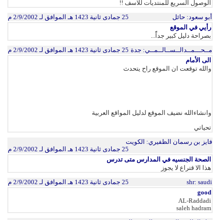
الوصول السريع للمنتديات للاسف !!
أبو سعود
: حائل
25 جمادى ثانية 1423 هـ الموافق لـ 2/9/2002 م
رأيي في الموقع
بصراحة دليل كبير جداًً...
مــحـــمــدالــســالــمــي
: جدة
25 جمادى ثانية 1423 هـ الموافق لـ 2/9/2002 م
الى الأمام
والله توقعت ان الموقع راح يتحدث
وانشاءالله نضيف الموقع لدليل المواقع العربية
تحياتي
فايز بن رسمان الظفيري
: الكويت
25 جمادى ثانية 1423 هـ الموافق لـ 2/9/2002 م
الصحة الجنسيه في المدارس متى تدرس
هذا الا قتراع لا يجوز
: saudi
shr
25 جمادى ثانية 1423 هـ الموافق لـ 2/9/2002 م
good
AL-Raddadi
saleh hadram