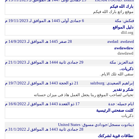
بارك الله فيكم
موقع رائع بارك الله فيكم
فنكش
: مكة
6 جمادى أولى 1445 هـ الموافق لـ 19/11/2023 م
دليل المواقع
dlil.org
: awdawd
awdad
28 صفر 1445 هـ الموافق لـ 14/9/2023 م
awdawdaw
dawdawd
عبدالعزيز
: مكة
29 جمادى ثانية 1444 هـ الموافق لـ 21/1/2023 م
ذكريات..
سقى الله تلك الايام..
إبراهيم الصعيدى
: salzburg
21 ذو الحجة 1443 هـ الموافق لـ 19/7/2022 م
شكر و تقدير
تحياتى لصاحب الموقع ربنا يجعل العمل هاذ فى ميزان حسناته
ايام جميله
: جدة
17 ذو القعدة 1443 هـ الموافق لـ 16/6/2022 م
كلنت صفحتي الرئيسية
ذكريات
دينادوت مسجل/جودادي مسوق
: United States
28 جمادى ثانية 1443 هـ الموافق لـ 31/1/2022 م
نطاقات قوية لشركتك