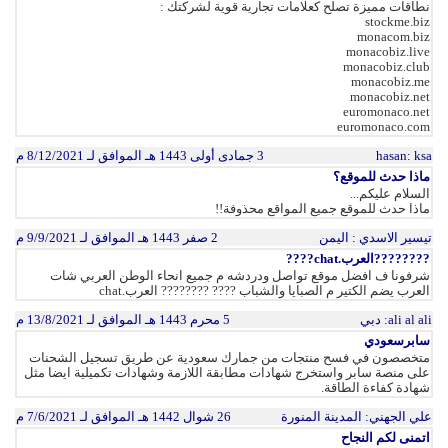
نطاقات مميزة تصلح كعلامات تجارية قوية لشركتك :
stockme.biz
monacom.biz
monacobiz.live
monacobiz.club
monacobiz.me
monacobiz.net
euromonaco.net
euromonaco.com
: ksa
hasan
3 جمادى أولى 1443 هـ الموافق لـ 8/12/2021 م
ماذا حدث للموقع؟
السلام عليكم...
ماذا حدث للموقع جميع المواقع محذوفة!!
تيسير الاسدي
: اليمن
2 صفر 1443 هـ الموافق لـ 9/9/2021 م
????????العرب.chat????
شرفونا ف افضل موقع تواصل ودردشه م جميع انحاء الوطن العربي شات
العرب يضم الكتير م الصبايا والشباب ???? ???????? العرب.chat
ali al ali
: دبي
5 محرم 1443 هـ الموافق لـ 13/8/2021 م
سابرسعودي
متخصصون في فسح منتجات من جمارك سعودية عن طريق تسجيل الشحنات
على منصة سابر واستخرج شهادات مطابقة اللازمة وشهادات تكميلية ايضا مثل
شهادة كفاءة الطاقة.
علي الجهني
: المدينة المنورة
26 شوال 1442 هـ الموافق لـ 7/6/2021 م
اتمنى لكم النجاح