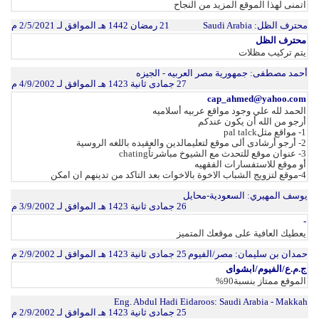
اتمنى لهذا الموقع المزيد من النجاح
محترف الظل
: Saudi Arabia
21 رمضان 1442 هـ الموافق لـ 2/5/2021 م
محترف الظل
يتم تركيب مظلات
أحمد مصطفى
: جمهورية مصر العربيه - الجيزه
27 جمادى ثانية 1423 هـ الموافق لـ 4/9/2002 م
cap_ahmed@yahoo.com
الحمد لله علي وجود مواقع عربيه أسلاميه
أرجو من الله أن يكون عندكم
1- مواقع مثلpal talck
2- أرجو أرشادى ألى موقع لتعليمالدين والعقيده باللغه الروسية
3- عنوان موقع للتحدث مع الشيوخ مباشرتاًchating
أو موقع للاستفسارات الفقهيه
4-موقع لتزويج الشباب الاخوة بالاخوات بعد التاكد من تدينهم ان امكن
يوسف المهيري
: السعودية-محايل
26 جمادى ثانية 1423 هـ الموافق لـ 3/9/2002 م
-
يعطيك العافية على موقعك المتميز
حمدان بن سليمان
: مصر/الفيوم
25 جمادى ثانية 1423 هـ الموافق لـ 2/9/2002 م
ج.م.ع/الفيوم/ابشواى
الموقع ممتاز بنسبة90%
Eng. Abdul Hadi Eidaroos
: Saudi Arabia - Makkah
25 جمادى ثانية 1423 هـ الموافق لـ 2/9/2002 م