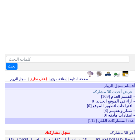
بحث
صفحة البداية
|
إضافة موقع
|
إعلان تجاري
|
سجل الزوار
أقسام سجل الزوار
-
عرض أحدث 30 مشاركة
-
القسم العـام
[109]
-
آراء في الموقع الجديد
[0]
-
اقتراحات لتطوير الموقع
[0]
-
شـكر وتقديــر
[3]
-
انتقادات هادفه
[0]
عدد المشاركات الكلي [112]
أخر 30 مشاركة
سجل مشاركتك
: Brazil
ISLAM FOUAD
25 جمادى أولى 1447 هـ الموافق لـ 15/11/2025 م