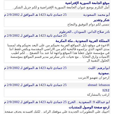
موقع الجامعة السورية الإفتراضية
آمل التكرم بوضع عنوان الجامعة السورية الإفتراضية و لكم جزيل الشكر..
أبو محمد
: السعودية
25 جمادى ثانية 1423 هـ الموافق لـ 2/9/2002 م
شكر وتقدير
نتمنى لكم دوام التوفيق والنجاح
نادر صلاح الداني
: السودان ـ الخرطوم
25 جمادى ثانية 1423 هـ الموافق لـ 2/9/2002 م
المملكة العربية السعودية ـ مكة المكرمة
الاخوة في موقع دليل المواقع العربية نحييكم من على البعد نحييكم وقد لمسنا
مدى الجهد الذي بزلتموه فالتحية لكم من الاراضي المقدسة ويكفي فقط اننا
في مؤسسة حلول جعلنا هذا الموقع واجهة لنا عند بدأ التصفح .... لكم اطيب
الامنيات وارق التحايا ... مع تحيات نادر سكرتير مدير قسم المواقع بمؤسسة
الحلول التقنية ال
ابوابرهيم
: الليث
25 جمادى ثانية 1423 هـ الموافق لـ 2/9/2002 م
.سعودية
ارجو ان تفهمو الانترنت
: lebanon
ahmad
25 جمادى ثانية 1423 هـ الموافق لـ 2/9/2002 م
1212
ارغب بالمشاركة
ابو عبدالله 9
: السعودية .. الخرج
25 جمادى ثانية 1423 هـ الموافق لـ 2/9/2002 م
ارجع صفحة الوصول للمنتديات
احييك على التطويرات الجديدة على موقعك الرائد .. لكنك افسدته بحذف صفحة