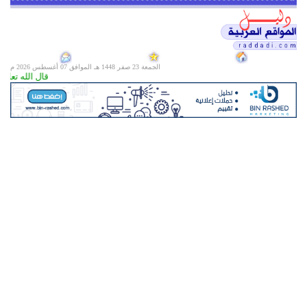
الجمعة 23 صفر 1448 هـ الموافق
07 أغسطس 2026 م
قال الله تعالى (( ألا إن أولياء الله لا خوف عل