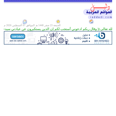
الجمعة 23 صفر 1448 هـ الموافق
07 أغسطس 2026 م
الله تعالى (( وقال ربكم ادعوني أستجب لكم إن الذين يستكبرون عن عبادتي سيدخلون جهنم داخرين 