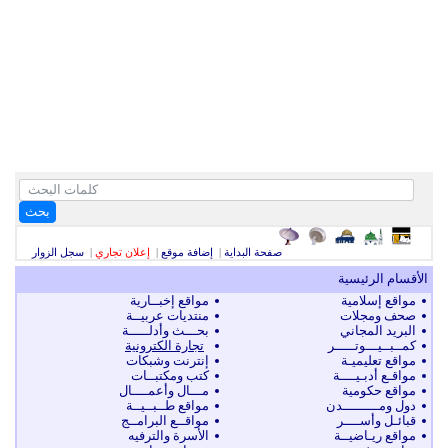
بحث
صفحة البداية
|
إضافة موقع
|
إعلان تجاري
|
سجل الزوار
الأقسام الرئيسية
مواقع إسلامية
مواقع إخبــارية
صحف ومجلات
منتديات عربيــة
البريد المجاني
بحـــث وأدلـــــة
كمــبــيـــوتـــــر
تجارة الكترونية
مواقع تعليميـة
إنترنت وشبكات
مواقـع أدبـيــــة
كتب ومكتبــات
مواقع حكومية
مـــال وأعمــــال
دول ومـــــــــدن
مواقع طــبــيــة
قبائـل وأســــر
مواقــع البرامــج
مواقع ريـاضيــة
الأسرة والترفيه