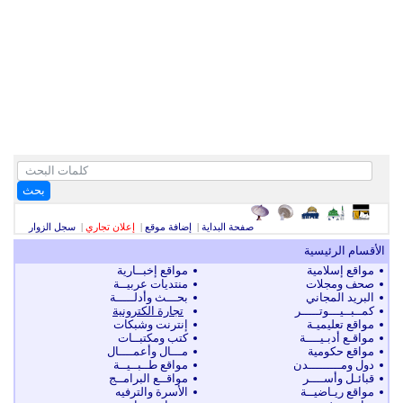
بحث
صفحة البداية
|
إضافة موقع
|
إعلان تجاري
|
سجل الزوار
الأقسام الرئيسية
مواقع إسلامية
مواقع إخبــارية
صحف ومجلات
منتديات عربيــة
البريد المجاني
بحـــث وأدلـــــة
كمــبــيـــوتـــــر
تجارة الكترونية
مواقع تعليميـة
إنترنت وشبكات
مواقـع أدبـيــــة
كتب ومكتبــات
مواقع حكومية
مـــال وأعمــــال
دول ومـــــــــدن
مواقع طــبــيــة
قبائـل وأســــر
مواقــع البرامــج
مواقع ريـاضيــة
الأسرة والترفيه