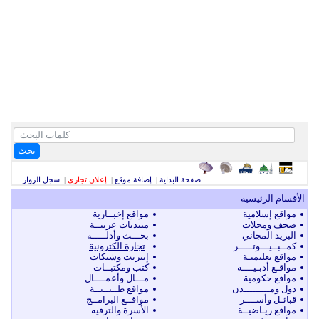
بحث
صفحة البداية
|
إضافة موقع
|
إعلان تجاري
|
سجل الزوار
الأقسام الرئيسية
مواقع إسلامية
مواقع إخبــارية
صحف ومجلات
منتديات عربيــة
البريد المجاني
بحـــث وأدلـــــة
كمــبــيـــوتـــــر
تجارة الكترونية
مواقع تعليميـة
إنترنت وشبكات
مواقـع أدبـيــــة
كتب ومكتبــات
مواقع حكومية
مـــال وأعمــــال
دول ومـــــــــدن
مواقع طــبــيــة
قبائـل وأســــر
مواقــع البرامــج
مواقع ريـاضيــة
الأسرة والترفيه