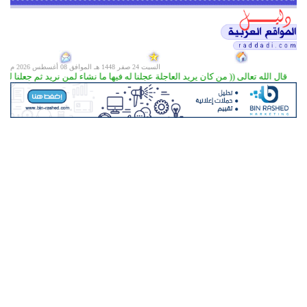
السبت 24 صفر 1448 هـ الموافق
08 أغسطس 2026 م
قال الله تعالى (( من كان يريد العاجلة عجلنا له فيها ما نشاء لمن نريد ثم جعلنا له جهنم يصلاها مذم