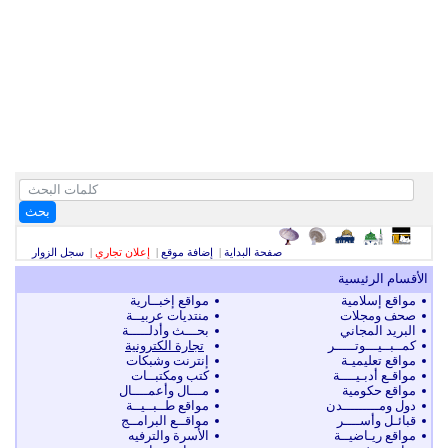
بحث
صفحة البداية
|
إضافة موقع
|
إعلان تجاري
|
سجل الزوار
الأقسام الرئيسية
مواقع إسلامية
مواقع إخبــارية
صحف ومجلات
منتديات عربيــة
البريد المجاني
بحـــث وأدلـــــة
كمــبــيـــوتـــــر
تجارة الكترونية
مواقع تعليميـة
إنترنت وشبكات
مواقـع أدبـيــــة
كتب ومكتبــات
مواقع حكومية
مـــال وأعمــــال
دول ومـــــــــدن
مواقع طــبــيــة
قبائـل وأســــر
مواقــع البرامــج
مواقع ريـاضيــة
الأسرة والترفيه