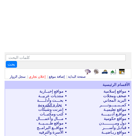
بحث
صفحة البداية
|
إضافة موقع
|
إعلان تجاري
|
سجل الزوار
الأقسام الرئيسية
مواقع إسلامية
مواقع إخبــارية
صحف ومجلات
منتديات عربيــة
البريد المجاني
بحـــث وأدلـــــة
كمــبــيـــوتـــــر
تجارة الكترونية
مواقع تعليميـة
إنترنت وشبكات
مواقـع أدبـيــــة
كتب ومكتبــات
مواقع حكومية
مـــال وأعمــــال
دول ومـــــــــدن
مواقع طــبــيــة
قبائـل وأســــر
مواقــع البرامــج
مواقع ريـاضيــة
الأسرة والترفيه