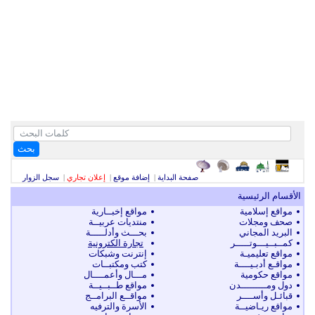
بحث
صفحة البداية
|
إضافة موقع
|
إعلان تجاري
|
سجل الزوار
الأقسام الرئيسية
مواقع إسلامية
مواقع إخبــارية
صحف ومجلات
منتديات عربيــة
البريد المجاني
بحـــث وأدلـــــة
كمــبــيـــوتـــــر
تجارة الكترونية
مواقع تعليميـة
إنترنت وشبكات
مواقـع أدبـيــــة
كتب ومكتبــات
مواقع حكومية
مـــال وأعمــــال
دول ومـــــــــدن
مواقع طــبــيــة
قبائـل وأســــر
مواقــع البرامــج
مواقع ريـاضيــة
الأسرة والترفيه