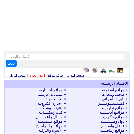
بحث
صفحة البداية
|
إضافة موقع
|
إعلان تجاري
|
سجل الزوار
الأقسام الرئيسية
مواقع إسلامية
مواقع إخبــارية
صحف ومجلات
منتديات عربيــة
البريد المجاني
بحـــث وأدلـــــة
كمــبــيـــوتـــــر
تجارة الكترونية
مواقع تعليميـة
إنترنت وشبكات
مواقـع أدبـيــــة
كتب ومكتبــات
مواقع حكومية
مـــال وأعمــــال
دول ومـــــــــدن
مواقع طــبــيــة
قبائـل وأســــر
مواقــع البرامــج
مواقع ريـاضيــة
الأسرة والترفيه