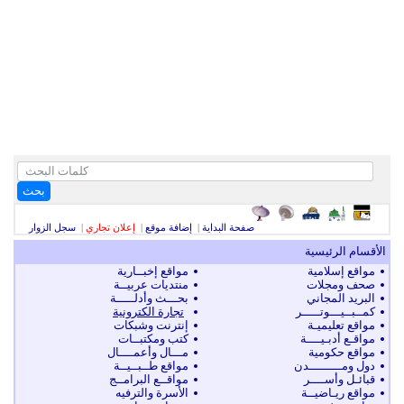
بحث
صفحة البداية
|
إضافة موقع
|
إعلان تجاري
|
سجل الزوار
الأقسام الرئيسية
مواقع إسلامية
مواقع إخبــارية
صحف ومجلات
منتديات عربيــة
البريد المجاني
بحـــث وأدلـــــة
كمــبــيـــوتـــــر
تجارة الكترونية
مواقع تعليميـة
إنترنت وشبكات
مواقـع أدبـيــــة
كتب ومكتبــات
مواقع حكومية
مـــال وأعمــــال
دول ومـــــــــدن
مواقع طــبــيــة
قبائـل وأســــر
مواقــع البرامــج
مواقع ريـاضيــة
الأسرة والترفيه