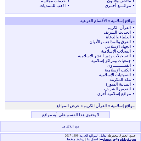
متاحف وفنـون
خدمات مجانيـة
مواقـــع أخــرى
اذهب للمنتديات
مواقع إسلامية » الأقسام الفرعية
القرآن الكريم
الحديث الشريف
العلماء والدعاة
الفرق والمذاهب والأديان
الجهاد الإسلامي
المجلات الإسلامية
التسجيلات ودور النشر الإسلامية
جمعيات ومراكز إسلامية
الفتـــــــــاوى
الكتب الإسلامية
الصوتيات الإسلامية
مكة المكرمة
المدينة المنورة
القدس الشريف
مواقع إسلامية أخرى
مواقع إسلامية
» القرآن الكريم » عرض المواقع
لا يحتوي هذا القسم على أية مواقع
ضع اعلانك هنا
جميع الحقوق محفوظة
لدليل المواقع العربية
1999-2017
|
اتصل بنا
|
روابط موقعنا