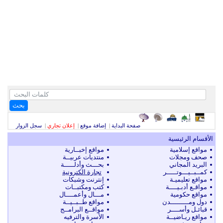
بحث
صفحة البداية
|
إضافة موقع
|
إعلان تجاري
|
سجل الزوار
الأقسام الرئيسية
مواقع إسلامية
مواقع إخبــارية
صحف ومجلات
منتديات عربيــة
البريد المجاني
بحـــث وأدلـــــة
كمــبــيـــوتـــــر
تجارة الكترونية
مواقع تعليميـة
إنترنت وشبكات
مواقـع أدبـيــــة
كتب ومكتبــات
مواقع حكومية
مـــال وأعمــــال
دول ومـــــــــدن
مواقع طــبــيــة
قبائـل وأســــر
مواقــع البرامــج
مواقع ريـاضيــة
الأسرة والترفيه