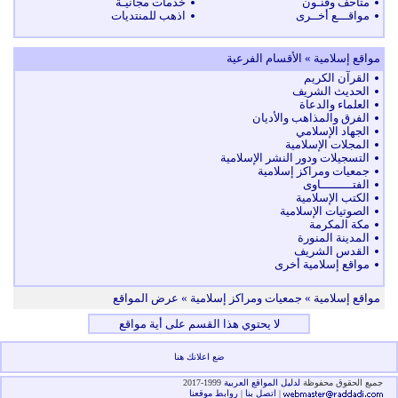
متاحف وفنـون
خدمات مجانيـة
مواقـــع أخــرى
اذهب للمنتديات
مواقع إسلامية » الأقسام الفرعية
القرآن الكريم
الحديث الشريف
العلماء والدعاة
الفرق والمذاهب والأديان
الجهاد الإسلامي
المجلات الإسلامية
التسجيلات ودور النشر الإسلامية
جمعيات ومراكز إسلامية
الفتـــــــــاوى
الكتب الإسلامية
الصوتيات الإسلامية
مكة المكرمة
المدينة المنورة
القدس الشريف
مواقع إسلامية أخرى
مواقع إسلامية
» جمعيات ومراكز إسلامية » عرض المواقع
لا يحتوي هذا القسم على أية مواقع
ضع اعلانك هنا
جميع الحقوق محفوظة
لدليل المواقع العربية
1999-2017
|
اتصل بنا
|
روابط موقعنا