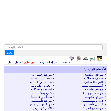
بحث
صفحة البداية
|
إضافة موقع
|
إعلان تجاري
|
سجل الزوار
الأقسام الرئيسية
مواقع إسلامية
مواقع إخبــارية
صحف ومجلات
منتديات عربيــة
البريد المجاني
بحـــث وأدلـــــة
كمــبــيـــوتـــــر
تجارة الكترونية
مواقع تعليميـة
إنترنت وشبكات
مواقـع أدبـيــــة
كتب ومكتبــات
مواقع حكومية
مـــال وأعمــــال
دول ومـــــــــدن
مواقع طــبــيــة
قبائـل وأســــر
مواقــع البرامــج
مواقع ريـاضيــة
الأسرة والترفيه