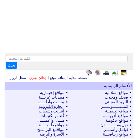
بحث
صفحة البداية
|
إضافة موقع
|
إعلان تجاري
|
سجل الزوار
الأقسام الرئيسية
مواقع إسلامية
مواقع إخبــارية
صحف ومجلات
منتديات عربيــة
البريد المجاني
بحـــث وأدلـــــة
كمــبــيـــوتـــــر
تجارة الكترونية
مواقع تعليميـة
إنترنت وشبكات
مواقـع أدبـيــــة
كتب ومكتبــات
مواقع حكومية
مـــال وأعمــــال
دول ومـــــــــدن
مواقع طــبــيــة
قبائـل وأســــر
مواقــع البرامــج
مواقع ريـاضيــة
الأسرة والترفيه