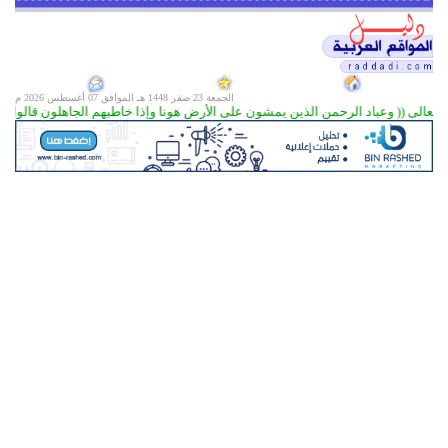
الجمعة 23 صفر 1448 هـ الموافق
07 أغسطس 2026 م
تعالى (( وعباد الرحمن الذين يمشون على الأرض هونا وإذا خاطبهم الجاهلون قالوا سلاما ( 63) )) سورة ال