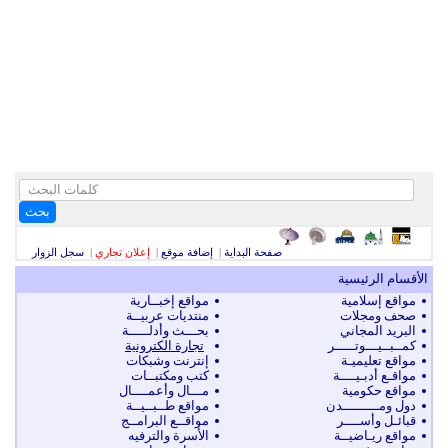
بحث
صفحة البداية
|
إضافة موقع
|
إعلان تجاري
|
سجل الزوار
الأقسام الرئيسية
مواقع إسلامية
مواقع إخبــارية
صحف ومجلات
منتديات عربيــة
البريد المجاني
بحـــث وأدلـــــة
كمــبــيـــوتـــــر
تجارة الكترونية
مواقع تعليميـة
إنترنت وشبكات
مواقـع أدبـيــــة
كتب ومكتبــات
مواقع حكومية
مـــال وأعمــــال
دول ومـــــــــدن
مواقع طــبــيــة
قبائـل وأســــر
مواقــع البرامــج
مواقع ريـاضيــة
الأسرة والترفيه