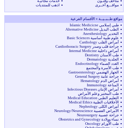
متاحف وفنـون
خدمات مجانيـة
مواقـــع أخــرى
اذهب للمنتديات
مواقع طــبــيــة » الأقسام الفرعية
طبي إسلامي Islamic Medicicne
الطب البديل Alternative Medicine
التخدير Anesthesiology
علوم طبية أساسية Basic Sciences
أمراض القلب Cardiology
جراحة قلب وصدر Cardiothoracic Surgery
أمراض داخلية Internal Medicine
طب الأسنان Dentistry
الجلدية Dermatology
الغدد الصماء Endocrinology
طب الأسرة والمجتمع
الجهاز الهضمي Gastroenterology
جراحة عامة General Surgery
أمراض الدم Hematology
المناعة Immunology
أمراض الإنتان Infectious Diseases
طب المختبر وعلم الأمراض
التعليم الطبي Medical Education
الأخلاقيات الطبية Medical Ethics
أمراض الكلى Nephrology
الأمراض العصبية Neurology/Neuroscience
جراحة عصبية Neurosurgery
نساء وولادة Obstetrics and Gynecology
طب الأورام Oncology
عيون Ophthalmology