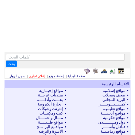
بحث
صفحة البداية
|
إضافة موقع
|
إعلان تجاري
|
سجل الزوار
الأقسام الرئيسية
مواقع إسلامية
مواقع إخبــارية
صحف ومجلات
منتديات عربيــة
البريد المجاني
بحـــث وأدلـــــة
كمــبــيـــوتـــــر
تجارة الكترونية
مواقع تعليميـة
إنترنت وشبكات
مواقـع أدبـيــــة
كتب ومكتبــات
مواقع حكومية
مـــال وأعمــــال
دول ومـــــــــدن
مواقع طــبــيــة
قبائـل وأســــر
مواقــع البرامــج
مواقع ريـاضيــة
الأسرة والترفيه