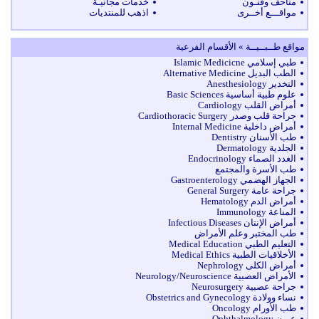
متاحف وفنـون
خدمات مجانيـة
مواقـــع أخــرى
اذهب للمنتديات
مواقع طــبــيــة » الأقسام الفرعية
طبي إسلامي Islamic Medicicne
الطب البديل Alternative Medicine
التخدير Anesthesiology
علوم طبية أساسية Basic Sciences
أمراض القلب Cardiology
جراحة قلب وصدر Cardiothoracic Surgery
أمراض داخلية Internal Medicine
طب الأسنان Dentistry
الجلدية Dermatology
الغدد الصماء Endocrinology
طب الأسرة والمجتمع
الجهاز الهضمي Gastroenterology
جراحة عامة General Surgery
أمراض الدم Hematology
المناعة Immunology
أمراض الإنتان Infectious Diseases
طب المختبر وعلم الأمراض
التعليم الطبي Medical Education
الأخلاقيات الطبية Medical Ethics
أمراض الكلى Nephrology
الأمراض العصبية Neurology/Neuroscience
جراحة عصبية Neurosurgery
نساء وولادة Obstetrics and Gynecology
طب الأورام Oncology
عيون Ophthalmology