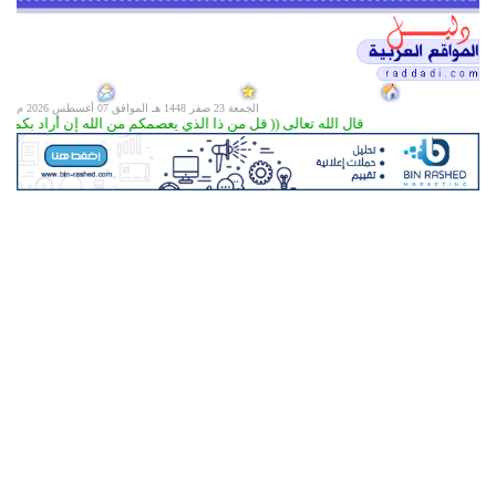
الجمعة 23 صفر 1448 هـ الموافق
07 أغسطس 2026 م
قال الله تعالى (( قل من ذا الذي يعصمكم من الله إن أراد بكم سوءا أو أراد ب