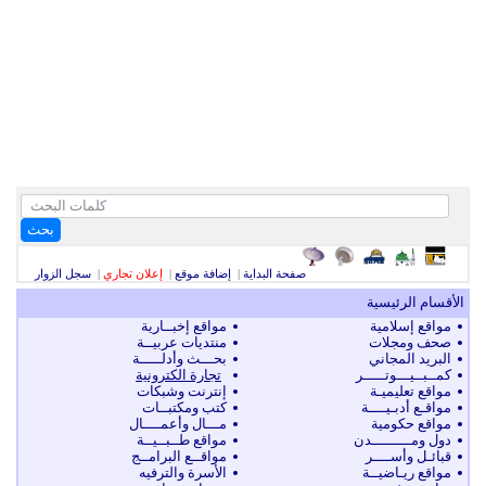
بحث
صفحة البداية
|
إضافة موقع
|
إعلان تجاري
|
سجل الزوار
الأقسام الرئيسية
مواقع إسلامية
مواقع إخبــارية
صحف ومجلات
منتديات عربيــة
البريد المجاني
بحـــث وأدلـــــة
كمــبــيـــوتـــــر
تجارة الكترونية
مواقع تعليميـة
إنترنت وشبكات
مواقـع أدبـيــــة
كتب ومكتبــات
مواقع حكومية
مـــال وأعمــــال
دول ومـــــــــدن
مواقع طــبــيــة
قبائـل وأســــر
مواقــع البرامــج
مواقع ريـاضيــة
الأسرة والترفيه