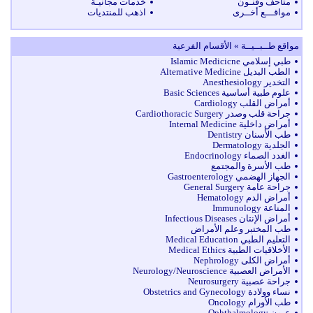
متاحف وفنـون
خدمات مجانيـة
مواقـــع أخــرى
اذهب للمنتديات
مواقع طــبــيــة » الأقسام الفرعية
طبي إسلامي Islamic Medicicne
الطب البديل Alternative Medicine
التخدير Anesthesiology
علوم طبية أساسية Basic Sciences
أمراض القلب Cardiology
جراحة قلب وصدر Cardiothoracic Surgery
أمراض داخلية Internal Medicine
طب الأسنان Dentistry
الجلدية Dermatology
الغدد الصماء Endocrinology
طب الأسرة والمجتمع
الجهاز الهضمي Gastroenterology
جراحة عامة General Surgery
أمراض الدم Hematology
المناعة Immunology
أمراض الإنتان Infectious Diseases
طب المختبر وعلم الأمراض
التعليم الطبي Medical Education
الأخلاقيات الطبية Medical Ethics
أمراض الكلى Nephrology
الأمراض العصبية Neurology/Neuroscience
جراحة عصبية Neurosurgery
نساء وولادة Obstetrics and Gynecology
طب الأورام Oncology
عيون Ophthalmology